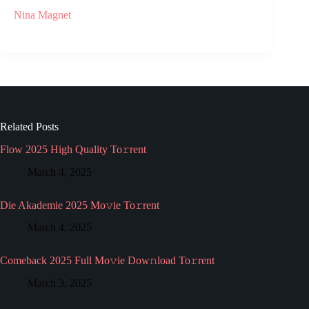
Nina Magnet
Related Posts
Flow 2025 High Quality To𝚛rent
March 4, 2025
Die Akademie 2025 Mo𝚟ie To𝚛rent
March 4, 2025
Comeback 2025 Full Mo𝚟ie Dow𝚗load To𝚛rent
March 3, 2025