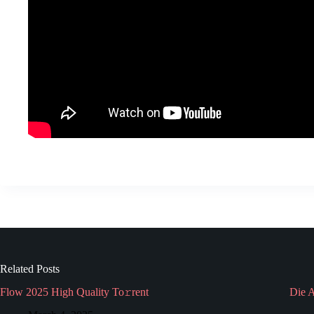
Related Posts
Flow 2025 High Quality To𝚛rent
Die 