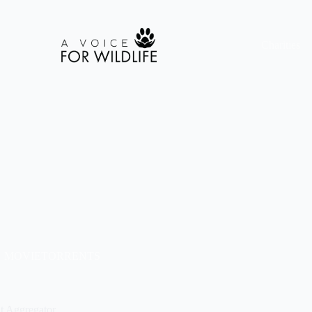
Charities
MOVIETORRENTS
t Aggregator