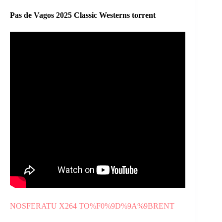
Pas de Vagos 2025 Classic Westerns torrent
NOSFERATU X264 TO%F0%9D%9A%9BRENT