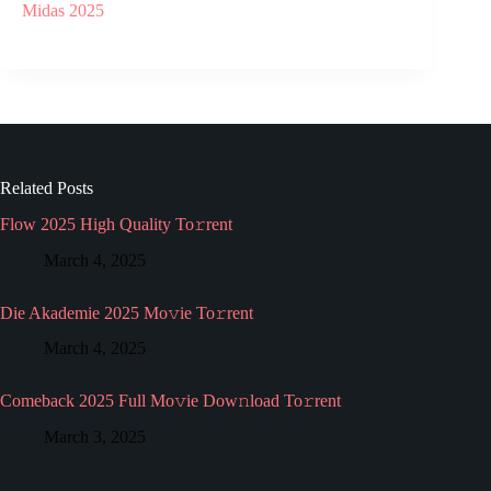
Midas 2025
Related Posts
Flow 2025 High Quality To𝚛rent
March 4, 2025
Die Akademie 2025 Mo𝚟ie To𝚛rent
March 4, 2025
Comeback 2025 Full Mo𝚟ie Dow𝚗load To𝚛rent
March 3, 2025